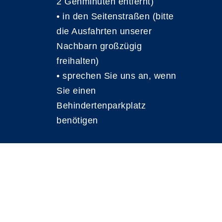
2 Gehminuten entfernt)
• in den Seitenstraßen (bitte
die Ausfahrten unserer
Nachbarn großzügig
freihalten)
• sprechen Sie uns an, wenn
Sie einen
Behindertenparkplatz
benötigen
A
Kontrast
Schriftgröße
A