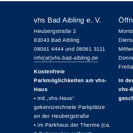
vhs Bad Aibling e. V.
Öffn
Heubergstraße 2
Monta
83043 Bad Aibling
Diens
08061 4444 und 08061 3111
Mittw
info(at)vhs-bad-aibling.de
Donne
Freit
Kostenfreie
Parkmöglichkeiten am vhs-
In de
Haus
vhs-B
• mit „vhs-Haus“
gesc
gekennzeichnete Parkplätze
an der Heubergstraße
• im Parkhaus der Therme (ca.