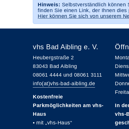
Hinweis:
Selbstverständlich können S
finden Sie einen Link, der Ihnen dies 
Hier können Sie sich von unserem Ne
vhs Bad Aibling e. V.
Öffn
Heubergstraße 2
Monta
83043 Bad Aibling
Diens
08061 4444 und 08061 3111
Mittw
info(at)vhs-bad-aibling.de
Donne
Freit
Kostenfreie
Parkmöglichkeiten am vhs-
In de
Haus
vhs-B
• mit „vhs-Haus“
gesc