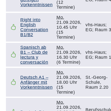
(12
Vorkenntnissen
Termine)
Mo.
Right into
21.09.2026,
English
vhs-Haus;
10.45 Uhr
Conversation
EG; Raum 
(15
B1/B2
Termine)
Spanisch ab
Mo.
B1 – Club de
21.09.2026,
vhs-Haus;
lectura y
16.30 Uhr
EG; Raum 
conversación
(6 Termine)
Mo.
Deutsch A1 –
21.09.2026,
St.-Georg-
Anfänger mit
18.00 Uhr
Schule,
Vorkenntnissen
(15
Raum 2.20
Termine)
Mo.
21.09.2026,
Berufsschul