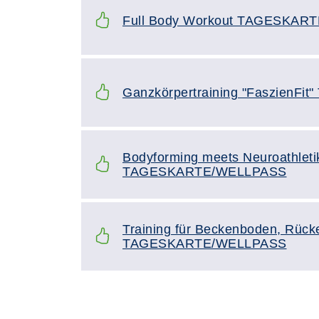
Full Body Workout TAGESKAR
Ganzkörpertraining "Faszien
Bodyforming meets Neuroathleti
TAGESKARTE/WELLPASS
Training für Beckenboden, Rück
TAGESKARTE/WELLPASS
Seite 1 von 2