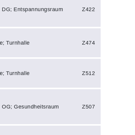
; DG; Entspannungsraum
Z422
e; Turnhalle
Z474
e; Turnhalle
Z512
; OG; Gesundheitsraum
Z507